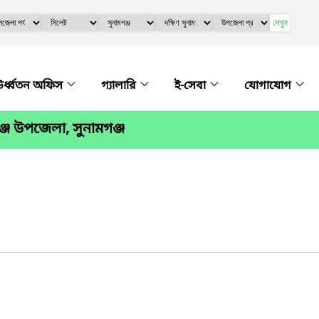
দেখুন
র্ধ্বতন অফিস
গ্যালারি
ই-সেবা
যোগাযোগ
্জ উপজেলা, সুনামগঞ্জ