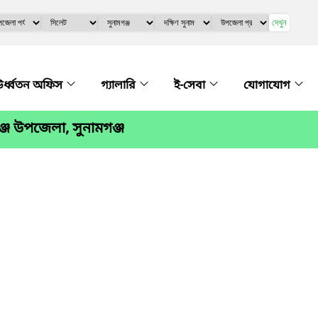
দেখুন
র্ধ্বতন অফিস
গ্যালারি
ই-সেবা
যোগাযোগ
্জ উপজেলা, সুনামগঞ্জ