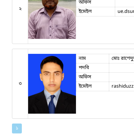
অফিস
২
ইমেইল
ue.dsu
নাম
মোঃ রাশেদু
পদবি
অফিস
৩
ইমেইল
rashiduzz
১