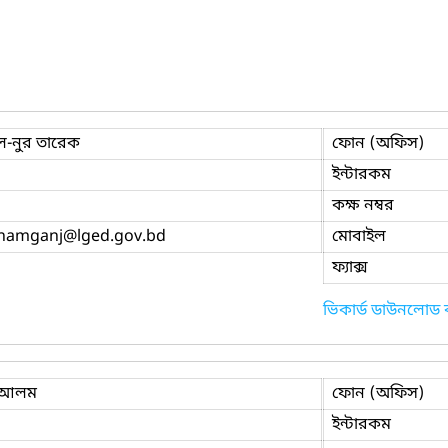
-নুর তারেক
ফোন (অফিস)
ইন্টারকম
কক্ষ নম্বর
namganj
@lged.gov.bd
মোবাইল
ফ্যাক্স
ভিকার্ড ডাউনলোড
র আলম
ফোন (অফিস)
ইন্টারকম