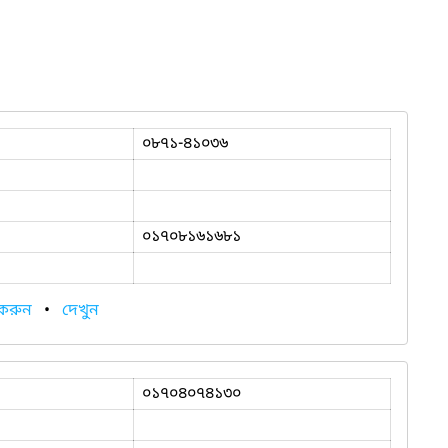
০৮৭১-৪১০৩৬
০১৭০৮১৬১৬৮১
 করুন
•
দেখুন
০১৭০৪০৭৪১৩০