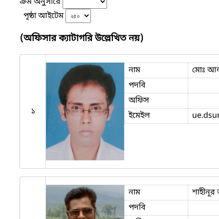
ক্রম অনুসারে
পৃষ্ঠা আইটেম
(অফিসার ক্যাটাগরি উল্লেখিত নয়)
নাম
মোঃ আল
পদবি
অফিস
১
ইমেইল
ue.dsu
নাম
শাহীনূ
পদবি