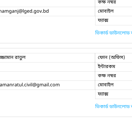
কক্ষ নম্বর
namganj
@lged.gov.bd
মোবাইল
ফ্যাক্স
ভিকার্ড ডাউনলোড
জ্জামান রাতুল
ফোন (অফিস)
ইন্টারকম
কক্ষ নম্বর
amanratul.civil
@gmail.com
মোবাইল
ফ্যাক্স
ভিকার্ড ডাউনলোড